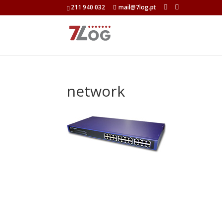
211 940 032
mail@7log.pt
network