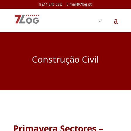
211 940 032
mail@7log.pt
Construção Civil
Primavera Sectores –